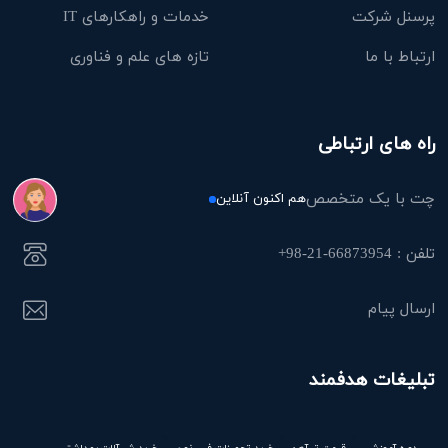
پرسنل شرکت
خدمات و راهکارهای IT
ارتباط با ما
تازه های علم و فناوری
راه های ارتباطی
چت با یک متخصص
هم اکنون آنلاین
تلفن : 66873954-21-98+
ارسال پیام
تبلیغات هدفمند
دوره آموزشی
قیمت تیرآهن
خرید تجهیزات فیبر نوری
خرید شیرآلات بهداشتی