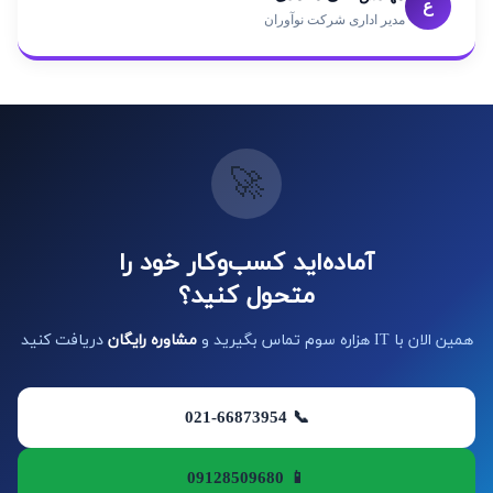
ع
مدیر اداری شرکت نوآوران
🚀
آماده‌اید کسب‌وکار خود را
متحول کنید؟
همین الان با IT هزاره سوم تماس بگیرید و
مشاوره رایگان
دریافت کنید
📞 021-66873954
📱 09128509680