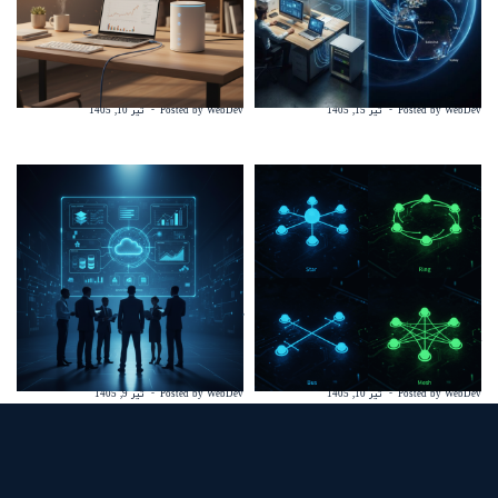
✅ شبکه LAN و WAN چیست؟ فرق کامل +
✅ آموزش اتصال لپتاپ به شبکه داخلی
مزایا + کاربردها
(LAN) | تصویری + گام به گام
WebDev
Posted by
تیر 15, 1405
WebDev
Posted by
تیر 10, 1405
✅ انواع شبکه‌های محلی (LAN) راهنمای
✅ راهنمای جامع مهاجرت به ابر مایکروسافت
کامل + مقایسه توپولوژی‌ها
Azure | 2026
WebDev
Posted by
تیر 10, 1405
WebDev
Posted by
تیر 9, 1405