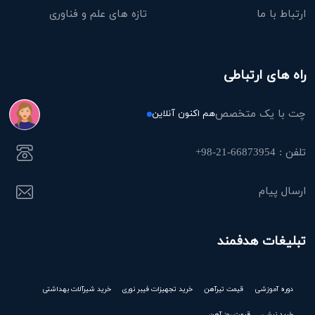
ارتباط با ما
تازه های علم و فناوری
راه های ارتباطی
چت با یک متخصص
هم اکنون آنلاین
تلفن : 66873954-21-98+
ارسال پیام
تبلیغات هدفمند
دوره آموزشی
قیمت تیرآهن
خرید تجهیزات فیبر نوری
خرید شیرآلات بهداشتی
خرید نبشی
قیمت روز آهن