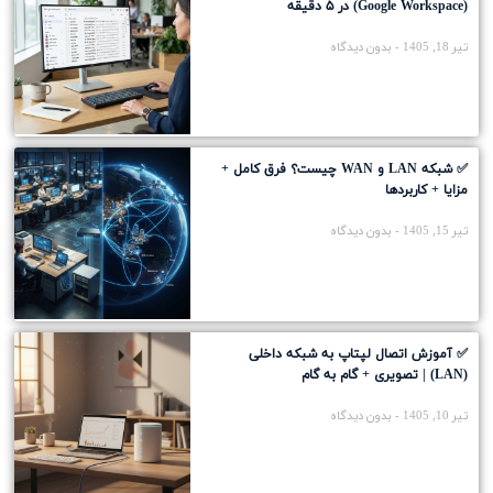
(Google Workspace) در ۵ دقیقه
تیر 18, 1405
بدون دیدگاه
✅ شبکه LAN و WAN چیست؟ فرق کامل +
مزایا + کاربردها
تیر 15, 1405
بدون دیدگاه
✅ آموزش اتصال لپتاپ به شبکه داخلی
(LAN) | تصویری + گام به گام
تیر 10, 1405
بدون دیدگاه