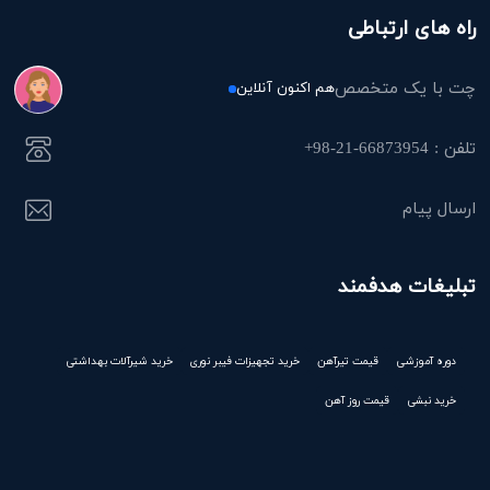
راه های ارتباطی
چت با یک متخصص
هم اکنون آنلاین
تلفن : 66873954-21-98+
ارسال پیام
تبلیغات هدفمند
دوره آموزشی
قیمت تیرآهن
خرید تجهیزات فیبر نوری
خرید شیرآلات بهداشتی
خرید نبشی
قیمت روز آهن