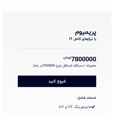
پریمیوم
با نیازهای کامل IT
7800000
تومان
ماهیانه / دستگاه (حداقل طرح 7550000در ماه)
شروع کنید
خدمات شامل:
مانیتورینگ OT و IoT