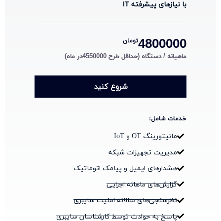
با نیازهای پیشرفته IT
4800000
تومان
ماهیانه / دستگاه (حداقل طرح 4550000در ماه)
شروع کنید
خدمات شامل:
مانیتورینگ OT و IoT
مدیریت تجهیزات شبکه
هشدارهای ایمیل و پیامک اتوماتیک
گزارش‌های ماهانه اجرایی
نظرسنجی‌های سالانه امنیت سایبری
پاسخ به حوادث توسط کارشناسان سایبری