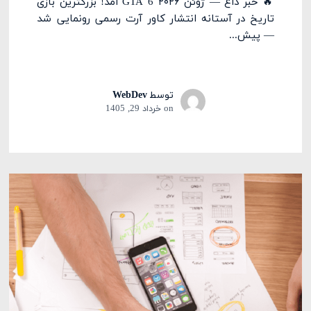
🔥 خبر داغ — ژوئن ۲۰۲۶ GTA 6 آمد! بزرگترین بازی
تاریخ در آستانه انتشار کاور آرت رسمی رونمایی شد
— پیش...
توسط
WebDev
on
خرداد 29, 1405