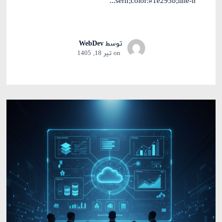
serif;color:#1e293b;line-h...
توسط
WebDev
on
تیر 18, 1405