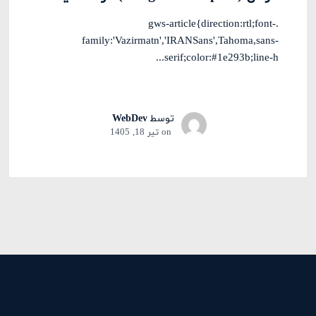
.gws-article{direction:rtl;font-
family:'Vazirmatn','IRANSans',Tahoma,sans-
serif;color:#1e293b;line-h...
توسط
WebDev
on
تیر 18, 1405