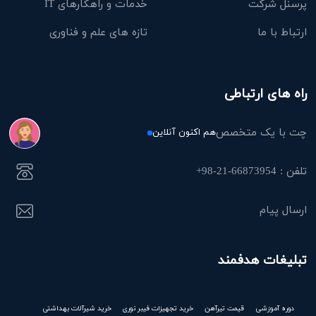
پرسنل شرکت
خدمات و راهکارهای IT
ارتباط با ما
تازه های علم و فناوری
راه های ارتباطی
چت با یک متخصص
هم اکنون آنلاین
تلفن : 66873954-21-98+
ارسال پیام
تبلیغات هدفمند
دوره آموزشی
قیمت تیرآهن
خرید تجهیزات فیبر نوری
خرید شیرآلات بهداشتی