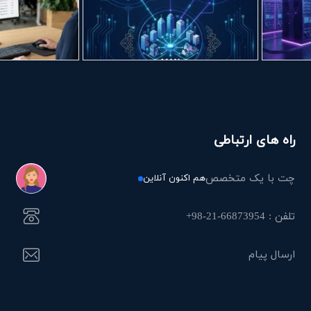
راه های ارتباطی
چت با یک متخصص
هم اکنون آنلاین
تلفن : 66873954-21-98+
ارسال پیام