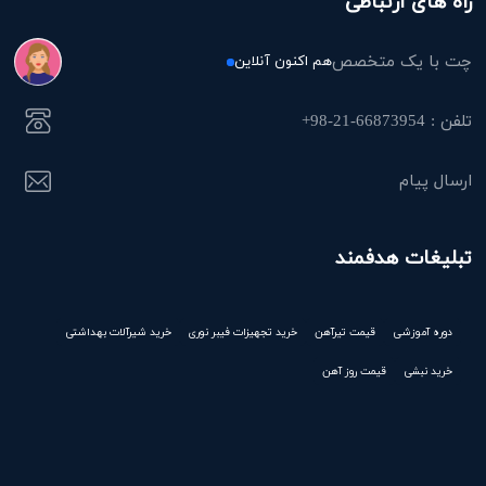
راه های ارتباطی
چت با یک متخصص
هم اکنون آنلاین
تلفن : 66873954-21-98+
ارسال پیام
تبلیغات هدفمند
دوره آموزشی
قیمت تیرآهن
خرید تجهیزات فیبر نوری
خرید شیرآلات بهداشتی
خرید نبشی
قیمت روز آهن