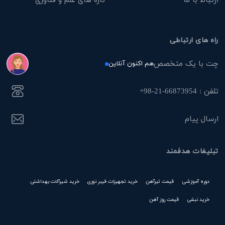
راه های ارتباطی
چت با یک متخصص
هم اکنون آنلاین
تلفن : 66873954-21-98+
ارسال پیام
تبلیغات هدفمند
دوره آموزشی
قیمت تیرآهن
خرید تجهیزات فیبر نوری
خرید شیرآلات بهداشتی
خرید نبشی
قیمت روز آهن