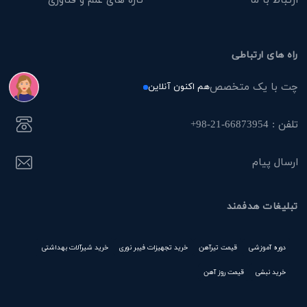
راه های ارتباطی
چت با یک متخصص
هم اکنون آنلاین
تلفن : 66873954-21-98+
ارسال پیام
تبلیغات هدفمند
دوره آموزشی
قیمت تیرآهن
خرید تجهیزات فیبر نوری
خرید شیرآلات بهداشتی
خرید نبشی
قیمت روز آهن