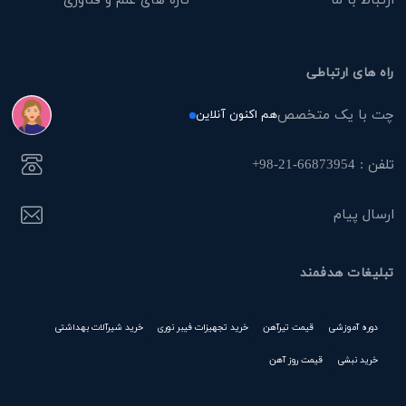
راه های ارتباطی
چت با یک متخصص
هم اکنون آنلاین
تلفن : 66873954-21-98+
ارسال پیام
تبلیغات هدفمند
دوره آموزشی
قیمت تیرآهن
خرید تجهیزات فیبر نوری
خرید شیرآلات بهداشتی
خرید نبشی
قیمت روز آهن