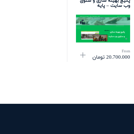
پکیج بهینه سازی و سئوی
وب سایت – پایه
From
20.700.000
تومان