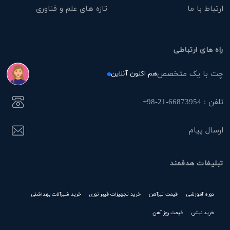
ارتباط با ما
تازه های علم و فناوری
راه های ارتباطی
چت با یک متخصص
هم اکنون آنلاین
تلفن : 66873954-21-98+
ارسال پیام
تبلیغات هدفمند
دوره آموزشی
قیمت تیرآهن
خرید تجهیزات فیبر نوری
خرید شیرآلات بهداشتی
خرید نبشی
قیمت روز آهن