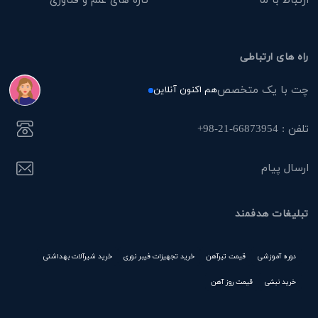
راه های ارتباطی
چت با یک متخصص
هم اکنون آنلاین
تلفن : 66873954-21-98+
ارسال پیام
تبلیغات هدفمند
دوره آموزشی
قیمت تیرآهن
خرید تجهیزات فیبر نوری
خرید شیرآلات بهداشتی
خرید نبشی
قیمت روز آهن