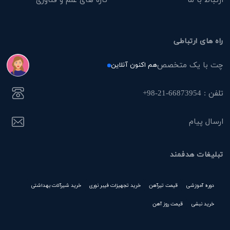
راه های ارتباطی
چت با یک متخصص
هم اکنون آنلاین
تلفن : 66873954-21-98+
ارسال پیام
تبلیغات هدفمند
دوره آموزشی
قیمت تیرآهن
خرید تجهیزات فیبر نوری
خرید شیرآلات بهداشتی
خرید نبشی
قیمت روز آهن