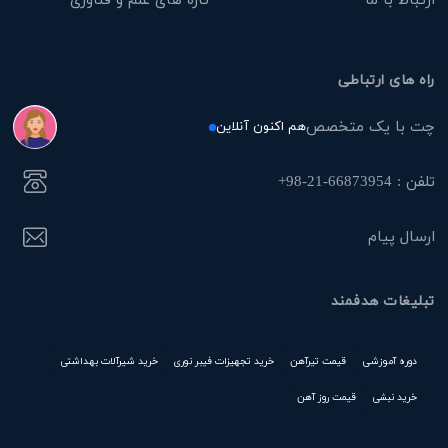
راه های ارتباطی
چت با یک متخصص
هم اکنون آنلاین
تلفن : 66873954-21-98+
ارسال پیام
تبلیغات هدفمند
دوره آموزشی
قیمت تیرآهن
خرید تجهیزات فیبر نوری
خرید شیرآلات بهداشتی
خرید نبشی
قیمت روز آهن