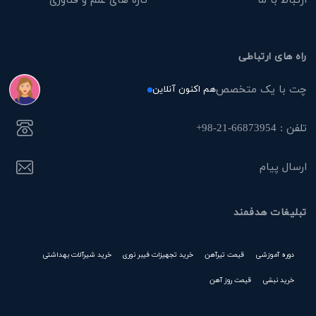
راه های ارتباطی
چت با یک متخصص
هم اکنون آنلاین
تلفن : 66873954-21-98+
ارسال پیام
تبلیغات هدفمند
دوره آموزشی
قیمت تیرآهن
خرید تجهیزات فیبر نوری
خرید شیرآلات بهداشتی
خرید نبشی
قیمت روز آهن