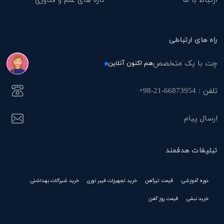
راه های ارتباطی
چت با یک متخصص
هم اکنون آنلاین
تلفن : 66873954-21-98+
ارسال پیام
تبلیغات هدفمند
دوره آموزشی
قیمت تیرآهن
خرید تجهیزات فیبر نوری
خرید شیرآلات بهداشتی
خرید نبشی
قیمت روز آهن