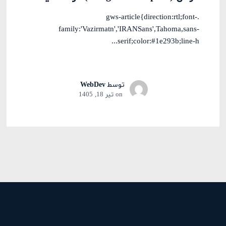
.gws-article{direction:rtl;font-
family:'Vazirmatn','IRANSans',Tahoma,sans-
serif;color:#1e293b;line-h...
توسط
WebDev
on
تیر 18, 1405