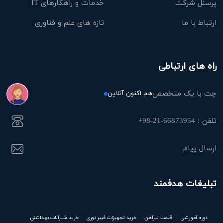
پرسنل شرکت
خدمات و راهکارهای IT
ارتباط با ما
تازه های علم و فناوری
راه های ارتباطی
چت با یک متخصص
هم اکنون آنلاین
تلفن : 66873954-21-98+
ارسال پیام
تبلیغات هدفمند
دوره آموزشی
قیمت تیرآهن
خرید تجهیزات فیبر نوری
خرید شیرآلات بهداشتی