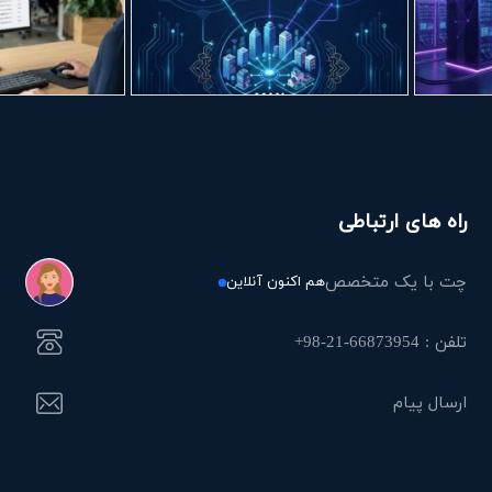
راه های ارتباطی
چت با یک متخصص
هم اکنون آنلاین
تلفن : 66873954-21-98+
ارسال پیام