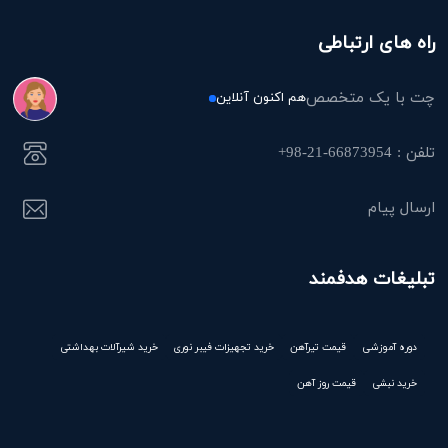
راه های ارتباطی
چت با یک متخصص
هم اکنون آنلاین
تلفن : 66873954-21-98+
ارسال پیام
تبلیغات هدفمند
دوره آموزشی
قیمت تیرآهن
خرید تجهیزات فیبر نوری
خرید شیرآلات بهداشتی
خرید نبشی
قیمت روز آهن