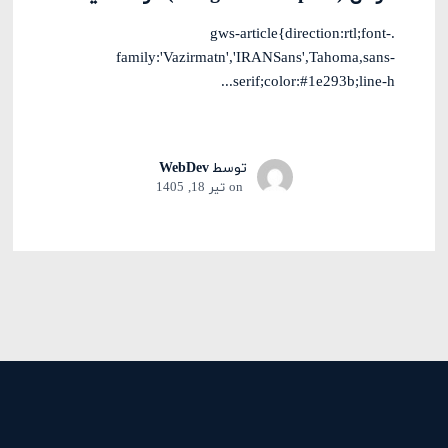
.gws-article{direction:rtl;font-
family:'Vazirmatn','IRANSans',Tahoma,sans-
serif;color:#1e293b;line-h...
توسط
WebDev
on
تیر 18, 1405