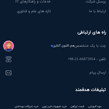
پرسنل شرکت
خدمات و راهکارهای IT
ارتباط با ما
تازه های علم و فناوری
راه های ارتباطی
چت با یک متخصص
هم اکنون آنلاین
تلفن : 66873954-21-98+
ارسال پیام
تبلیغات هدفمند
دوره آموزشی
قیمت تیرآهن
خرید تجهیزات فیبر نوری
خرید شیرآلات بهداشتی