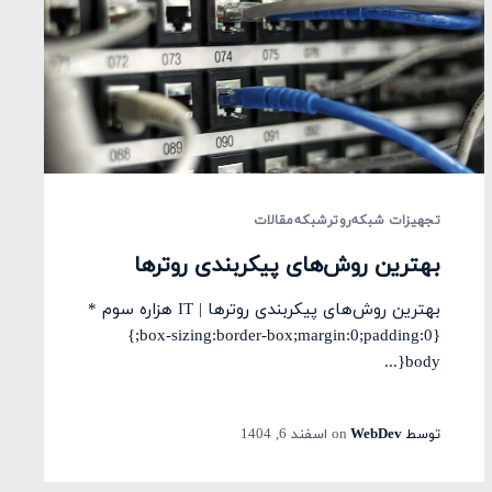
تجهیزات شبکه
روتر
شبکه
مقالات
بهترین روش‌های پیکربندی روترها
بهترین روش‌های پیکربندی روترها | IT هزاره سوم *
{box-sizing:border-box;margin:0;padding:0;}
body{...
توسط
WebDev
on
اسفند 6, 1404