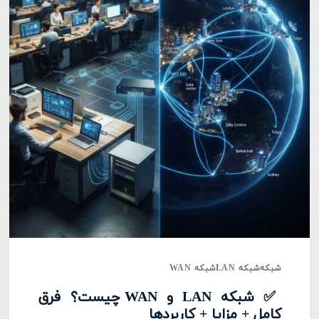
شبکه
شبکه LAN
شبکه WAN
✅ شبکه LAN و WAN چیست؟ فرق
کامل + مزایا + کاربردها