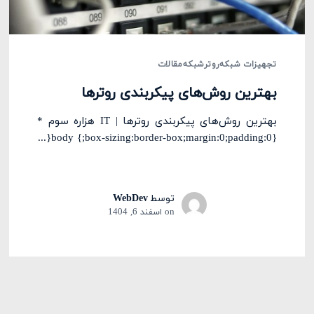
تجهیزات شبکه
روتر
شبکه
مقالات
بهترین روش‌های پیکربندی روترها
بهترین روش‌های پیکربندی روترها | IT هزاره سوم *
{box-sizing:border-box;margin:0;padding:0;} body{...
توسط
WebDev
on
اسفند 6, 1404