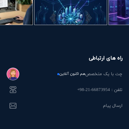
راه های ارتباطی
چت با یک متخصص
هم اکنون آنلاین
تلفن : 66873954-21-98+
ارسال پیام