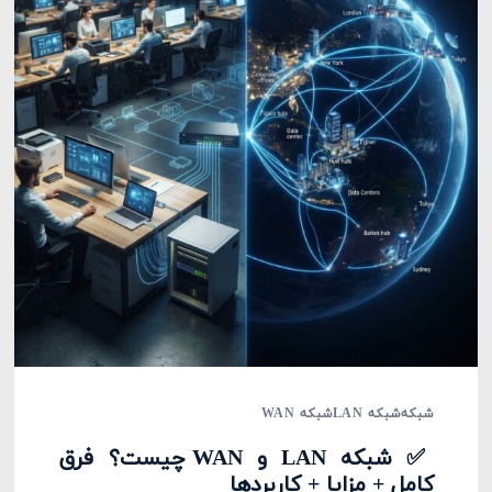
شبکه
شبکه LAN
شبکه WAN
✅ شبکه LAN و WAN چیست؟ فرق
کامل + مزایا + کاربردها