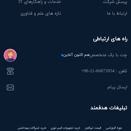
پرسنل شرکت
خدمات و راهکارهای IT
ارتباط با ما
تازه های علم و فناوری
راه های ارتباطی
چت با یک متخصص
هم اکنون آنلاین
تلفن : 66873954-21-98+
ارسال پیام
تبلیغات هدفمند
دوره آموزشی
قیمت تیرآهن
خرید تجهیزات فیبر نوری
خرید شیرآلات بهداشتی