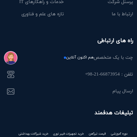
پرسنل شرکت
خدمات و راهکارهای IT
ارتباط با ما
تازه های علم و فناوری
راه های ارتباطی
چت با یک متخصص
هم اکنون آنلاین
تلفن : 66873954-21-98+
ارسال پیام
تبلیغات هدفمند
دوره آموزشی
قیمت تیرآهن
خرید تجهیزات فیبر نوری
خرید شیرآلات بهداشتی