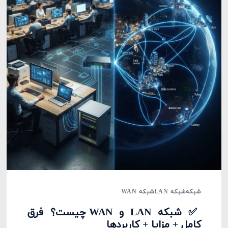
شبکه
شبکه LAN
شبکه WAN
✅ شبکه LAN و WAN چیست؟ فرق
کامل + مزایا + کاربردها