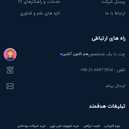
پرسنل شرکت
خدمات و راهکارهای IT
ارتباط با ما
تازه های علم و فناوری
راه های ارتباطی
چت با یک متخصص
هم اکنون آنلاین
تلفن : 66873954-21-98+
ارسال پیام
تبلیغات هدفمند
دوره آموزشی
قیمت تیرآهن
خرید تجهیزات فیبر نوری
خرید شیرآلات بهداشتی