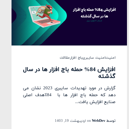
امنیت
امنیت سایبری
باج افزار
مقالات
افزایش 84% حمله باج افزار ها در سال
گذشته
گزارش در مورد تهدیدات سایبری 2023 نشان می
دهد که حمله باج افزار ها با 84٪هدف اصلی
صنایع افزایش یافت...
توسط
WebDev
on
اردیبهشت 19, 1403