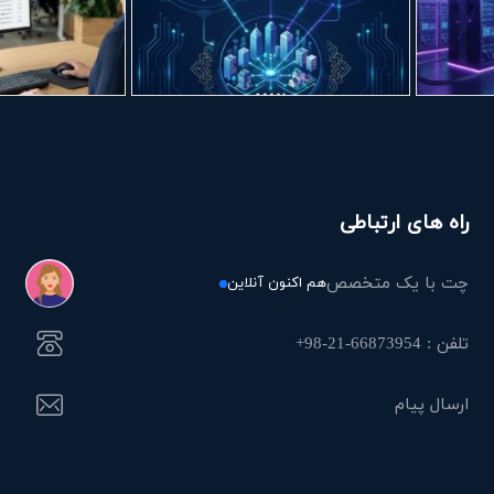
راه های ارتباطی
چت با یک متخصص
هم اکنون آنلاین
تلفن : 66873954-21-98+
ارسال پیام