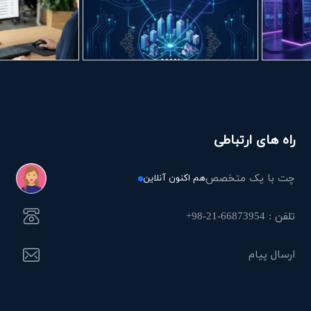
راه های ارتباطی
چت با یک متخصص
هم اکنون آنلاین
تلفن : 66873954-21-98+
ارسال پیام