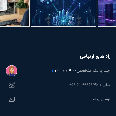
راه های ارتباطی
چت با یک متخصص
هم اکنون آنلاین
تلفن : 66873954-21-98+
ارسال پیام