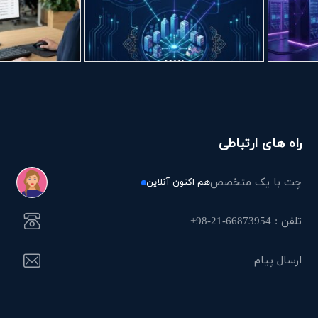
راه های ارتباطی
چت با یک متخصص
هم اکنون آنلاین
تلفن : 66873954-21-98+
ارسال پیام