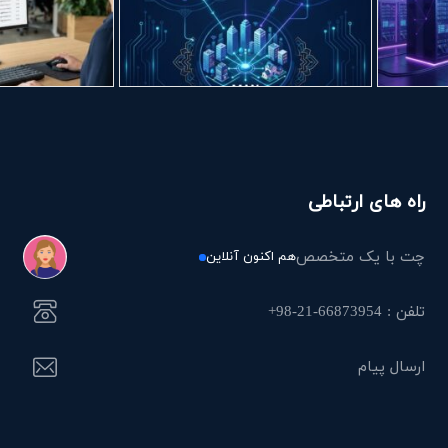
راه های ارتباطی
چت با یک متخصص
هم اکنون آنلاین
تلفن : 66873954-21-98+
ارسال پیام