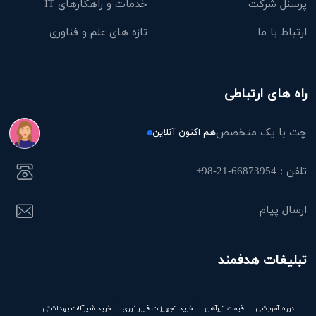
پرسنل شرکت
خدمات و راهکارهای IT
ارتباط با ما
تازه های علم و فناوری
راه های ارتباطی
چت با یک متخصص
هم اکنون آنلاین
تلفن : 66873954-21-98+
ارسال پیام
تبلیغات هدفمند
دوره آموزشی
قیمت تیرآهن
خرید تجهیزات فیبر نوری
خرید شیرآلات بهداشتی