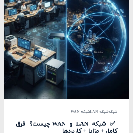
شبکه
شبکه LAN
شبکه WAN
✅ شبکه LAN و WAN چیست؟ فرق
کامل + مزایا + کاربردها