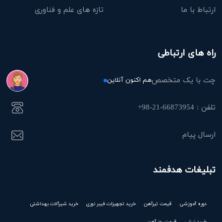
ارتباط با ما
تازه های علم و فناوری
راه های ارتباطی
چت با یک متخصص
هم اکنون آنلاین
تلفن : 66873954-21-98+
ارسال پیام
تبلیغات هدفمند
دوره آموزشی
قیمت تیرآهن
خرید تجهیزات فیبر نوری
خرید شیرآلات بهداشتی
خرید نبشی
قیمت روز آهن