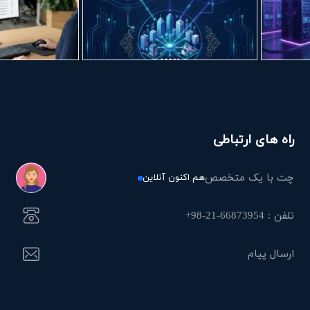
راه های ارتباطی
چت با یک متخصص
هم اکنون آنلاین
تلفن : 66873954-21-98+
ارسال پیام