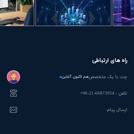
راه های ارتباطی
چت با یک متخصص
هم اکنون آنلاین
تلفن : 66873954-21-98+
ارسال پیام