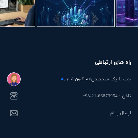
راه های ارتباطی
چت با یک متخصص
هم اکنون آنلاین
تلفن : 66873954-21-98+
ارسال پیام