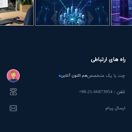
راه های ارتباطی
چت با یک متخصص
هم اکنون آنلاین
تلفن : 66873954-21-98+
ارسال پیام