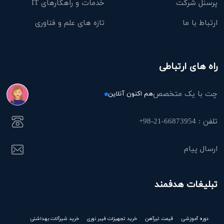
پرسنل شرکت
خدمات و راهکارهای IT
ارتباط با ما
تازه های علم و فناوری
راه های ارتباطی
چت با یک متخصص
هم اکنون آنلاین
تلفن : 66873954-21-98+
ارسال پیام
تبلیغات هدفمند
دوره آموزشی
قیمت تیرآهن
خرید تجهیزات فیبر نوری
خرید شیرآلات بهداشتی