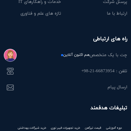
پرسنل شرکت
خدمات و راهکارهای IT
ارتباط با ما
تازه های علم و فناوری
راه های ارتباطی
چت با یک متخصص
هم اکنون آنلاین
تلفن : 66873954-21-98+
ارسال پیام
تبلیغات هدفمند
دوره آموزشی
قیمت تیرآهن
خرید تجهیزات فیبر نوری
خرید شیرآلات بهداشتی