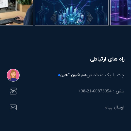
راه های ارتباطی
چت با یک متخصص
هم اکنون آنلاین
تلفن : 66873954-21-98+
ارسال پیام