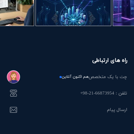
راه های ارتباطی
چت با یک متخصص
هم اکنون آنلاین
تلفن : 66873954-21-98+
ارسال پیام