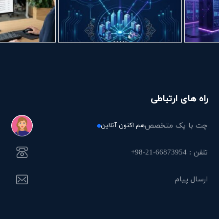
راه های ارتباطی
چت با یک متخصص
هم اکنون آنلاین
تلفن : 66873954-21-98+
ارسال پیام