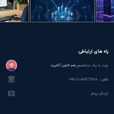
راه های ارتباطی
چت با یک متخصص
هم اکنون آنلاین
تلفن : 66873954-21-98+
ارسال پیام