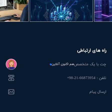
راه های ارتباطی
چت با یک متخصص
هم اکنون آنلاین
تلفن : 66873954-21-98+
ارسال پیام