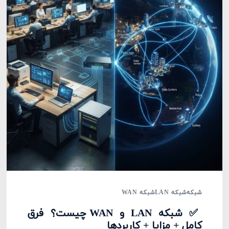
شبکه
شبکه LAN
شبکه WAN
✅ شبکه LAN و WAN چیست؟ فرق
کامل + مزایا + کاربردها