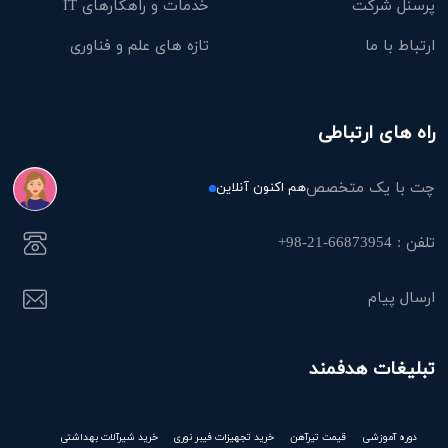
پرسنل شرکت
خدمات و راهکارهای IT
ارتباط با ما
تازه های علم و فناوری
راه های ارتباطی
چت با یک متخصص
هم اکنون آنلاین
تلفن : 66873954-21-98+
ارسال پیام
تبلیغات هدفمند
دوره آموزشی
قیمت تیرآهن
خرید تجهیزات فیبر نوری
خرید شیرآلات بهداشتی