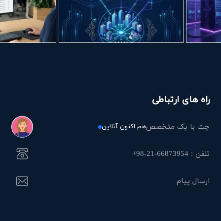
راه های ارتباطی
چت با یک متخصص
هم اکنون آنلاین
تلفن : 66873954-21-98+
ارسال پیام