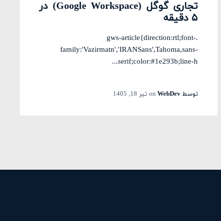
تجاری گوگل (Google Workspace) در
۵ دقیقه
.gws-article{direction:rtl;font-
family:'Vazirmatn','IRANSans',Tahoma,sans-
serif;color:#1e293b;line-h...
توسط
WebDev
on
تیر 18, 1405